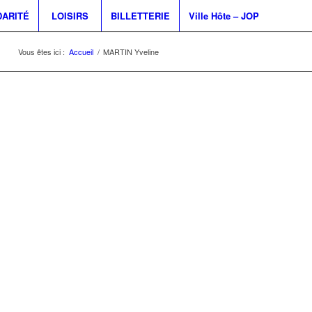
DARITÉ
LOISIRS
BILLETTERIE
Ville Hôte – JOP
Vous êtes ici :
Accueil
/
MARTIN Yveline