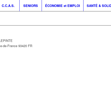
C.C.A.S.
SENIORS
ÉCONOMIE et EMPLOI
SANTÉ & SOLI
LLEPINTE
le-de-France
93420
FR