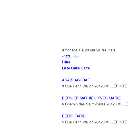
HOTEL FORMULE 1
Zac Paris Nord Ii 93420 Villepinte
0 km
08 91 70 54 34
08 91 70 54 34
HOTEL IBIS
0 Parc des Expositions Paris - Nord V
01 48 63 89 50
01 48 63 89 50
Affichage 1 à 20 sur 2k résultats
KENWOOD ELECTRONICS FRANCE 
«
1
2
3
...
86
»
Zac Paris Nord Ii 93420 VILLEPINTE
0
Filtre
Liste
Grille
Carte
LE FROMAGER DE VILLEPINTE
1 Voie Communale de l'Orchidee Sau 
ARABI ACHRAF
3 Rue Henri Wallon 93420 VILLEPINTE
L'EMBELLIE /CLAIRE
52 Avenue Karl Marx 93420 VILLEPIN
BERNIER MATHIEU YVES MARIE
01 48 61 26 79
01 48 61 26 79
6 Chemin des Saint-Peres 93420 VILL
BERRI FARID
5 Rue Henri Wallon 93420 VILLEPINTE