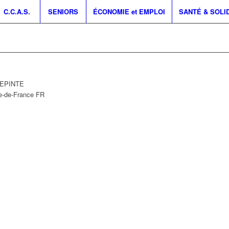
C.C.A.S.
SENIORS
ÉCONOMIE et EMPLOI
SANTÉ & SOLI
LLEPINTE
le-de-France
FR