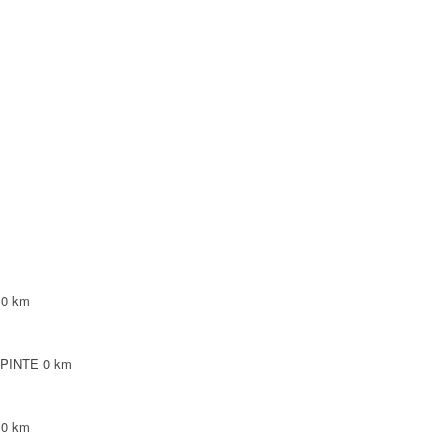
illepinte 93420 VILLEPINTE
0 km
SA
 km
93420 VILLEPINTE
0 km
0 km
TE
0 km
EPINTE
0 km
0 km