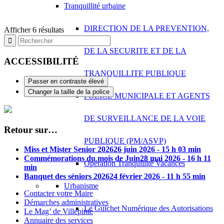
Tranquillité urbaine
DIRECTION DE LA PREVENTION,
Afficher 6 résultats
DE LA SECURITE ET DE LA
ACCESSIBILITÉ
TRANQUILLITE PUBLIQUE
Passer en contraste élevé
Changer la taille de la police
POLICE MUNICIPALE ET AGENTS
DE SURVEILLANCE DE LA VOIE
Retour sur…
PUBLIQUE (PM/ASVP)
Miss et Mister Senior 2026
26 juin 2026 - 15 h 03 min
Commémorations du mois de Juin
28 mai 2026 - 16 h 11
Opération Tranquillité Vacances
min
Banquet des séniors 2026
24 février 2026 - 11 h 55 min
Urbanisme
Contacter votre Maire
Démarches administratives
Le Guichet Numérique des Autorisations
Le Mag’ de Villepinte
Annuaire des services