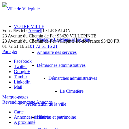
VOTRE VILLE
Vous êtes ici :
Accueil
1
/
LE SALON
23 Avenue du Chemin de Fer 93420 VILLEPINTE
Madame La Maire et ses élus
23 Avenue du Chemin de Fer
Villepinte
Île-de-France
93420
FR
01 72 51 16 21
01 72 51 16 21
Partager
Annuaire des services
Facebook
Démarches administratives
Twitter
Google+
Tumblr
Démarches administratives
LinkedIn
Mail
Le Cimetière
Marque-pages
Revendiquer cette Annonce
Présentation de la ville
Carte
Annonces similaires
Histoire et patrimoine
A proximité