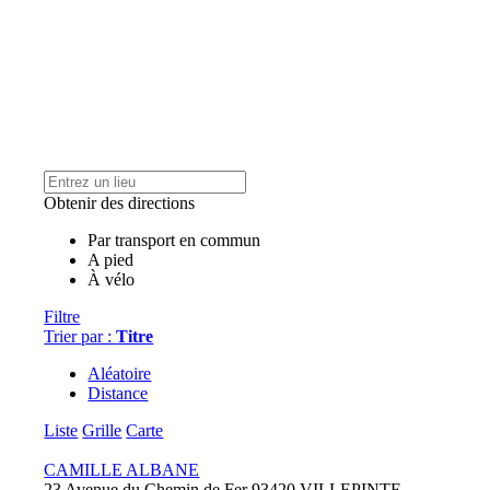
Obtenir des directions
Par transport en commun
A pied
À vélo
Filtre
Trier par :
Titre
Aléatoire
Distance
Liste
Grille
Carte
CAMILLE ALBANE
23 Avenue du Chemin de Fer 93420 VILLEPINTE