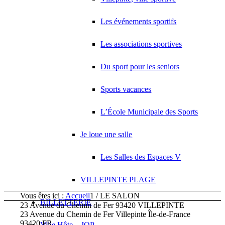
Les événements sportifs
Les associations sportives
Du sport pour les seniors
Sports vacances
L’École Municipale des Sports
Je loue une salle
Les Salles des Espaces V
VILLEPINTE PLAGE
Vous êtes ici :
Accueil
1
/
LE SALON
BILLETTERIE
23 Avenue du Chemin de Fer 93420 VILLEPINTE
23 Avenue du Chemin de Fer
Villepinte
Île-de-France
93420
FR
Ville Hôte – JOP