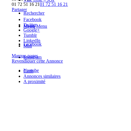
01 72 51 16 21
01 72 51 16 21
Partager
Rechercher
Facebook
Twitter
Menu
Menu
Google+
Tumblr
LinkedIn
Facebook
Mail
Marque-pages
Instagram
Revendiquer cette Annonce
Youtube
Carte
Annonces similaires
A proximité