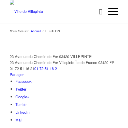
Vous êtes ici :
Accueil
/
LE SALON
23 Avenue du Chemin de Fer 93420 VILLEPINTE
23 Avenue du Chemin de Fer
Villepinte
Île-de-France
93420
FR
01 72 51 16 21
01 72 51 16 21
Partager
Facebook
Twitter
Google+
Tumblr
LinkedIn
Mail