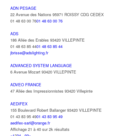
ADN PESAGE
22 Avenue des Nations 95971 ROISSY CDG CEDEX
01 48 63 00 76
01 48 63 00 76
ADS
186 Allée des Erables 93420 VILLEPINTE
01 48 63 85 44
01 48 63 85 44
jbrisse@adslighting.fr
ADVANCED SYSTEM LANGUAGE
6 Avenue Mozart 93420 VILLEPINTE
ADVEO FRANCE
47 Allée des Impressionnistes 93420 Villepinte
AEDIFEX
155 Boulevard Robert Ballanger 93420 VILLEPINTE
01 43 83 95 49
01 43 83 95 49
aedifex-sarl@orange.fr
Affichage 21 à 40 sur 2k résultats
«
1
2
3
4
...
93
»