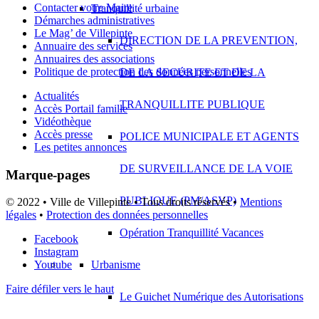
Contacter votre Maire
Tranquillité urbaine
Démarches administratives
Le Mag’ de Villepinte
DIRECTION DE LA PREVENTION,
Annuaire des services
Annuaires des associations
Politique de protection des données personnelles
DE LA SECURITE ET DE LA
Actualités
TRANQUILLITE PUBLIQUE
Accès Portail famille
Vidéothèque
Accès presse
POLICE MUNICIPALE ET AGENTS
Les petites annonces
DE SURVEILLANCE DE LA VOIE
Marque-pages
PUBLIQUE (PM/ASVP)
© 2022 • Ville de Villepinte • Tous droits réservés •
Mentions
légales
•
Protection des données personnelles
Opération Tranquillité Vacances
Facebook
Instagram
Urbanisme
Youtube
Faire défiler vers le haut
Le Guichet Numérique des Autorisations