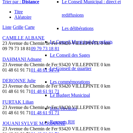
Trier par :
Distance
Le Conseil Municipal : direct et
Titre
rediffusions
Aléatoire
Liste
Grille
Carte
Les délibérations
CAMILLE ALBANE
Le Conseil Municipal des enfants
23 Avenue du Chemin de Fer 93420 VILLEPINTE
0 km
09 79 73 18 81
09 79 73 18 81
Le Conseil des Sages
DAHMANI Adnane
23 Avenue du Chemin de Fer 93420 VILLEPINTE
0 km
Le Conseil de quartier
01 48 61 91 71
01 48 61 91 71
DERONNE Julie
Les commémorations
23 Avenue du Chemin de Fer 93420 VILLEPINTE
0 km
01 48 61 91 71
01 48 61 91 71
Le Budget Municipal
FURTAK Lilian
23 Avenue du Chemin de Fer 93420 VILLEPINTE
0 km
Infos élections
01 48 61 91 71
01 48 61 91 71
Rapports RH
JOUANI SYLVIE MARIANNE
23 Avenue du Chemin de Fer 93420 VILLEPINTE
0 km