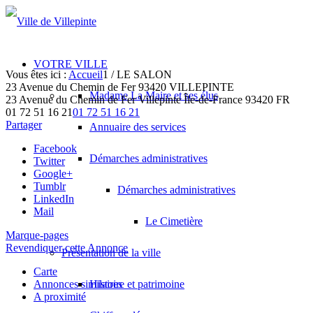
VOTRE VILLE
Vous êtes ici :
Accueil
1
/
LE SALON
23 Avenue du Chemin de Fer 93420 VILLEPINTE
Madame La Maire et ses élus
23 Avenue du Chemin de Fer
Villepinte
Île-de-France
93420
FR
01 72 51 16 21
01 72 51 16 21
Partager
Annuaire des services
Facebook
Démarches administratives
Twitter
Google+
Tumblr
Démarches administratives
LinkedIn
Mail
Le Cimetière
Marque-pages
Revendiquer cette Annonce
Présentation de la ville
Carte
Annonces similaires
Histoire et patrimoine
A proximité