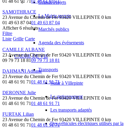
01 48 61 91 71
01 48 61 91 71
Grands Projets
SAMOTHRACE
La Mairie recrute
23 Avenue du Chemin de Fer 93420 VILLEPINTE
0 km
01 49 63 87 04
01 49 63 87 04
Afficher 6 résultats
Marchés publics
Filtre
Liste
Grille
Carte
Agenda des événements
CAMILLE ALBANE
23 Avenue du Chemin de Fer 93420 VILLEPINTE
0 km
CADRE DE VIE
09 79 73 18 81
09 79 73 18 81
Transports
DAHMANI Adnane
23 Avenue du Chemin de Fer 93420 VILLEPINTE
0 km
01 48 61 91 71
01 48 61 91 71
Venir à Villepinte
DERONNE Julie
Le stationnement
23 Avenue du Chemin de Fer 93420 VILLEPINTE
0 km
01 48 61 91 71
01 48 61 91 71
Les transports adaptés
FURTAK Lilian
23 Avenue du Chemin de Fer 93420 VILLEPINTE
0 km
Des véhicules électriques utilisés par la
01 48 61 91 71
01 48 61 91 71