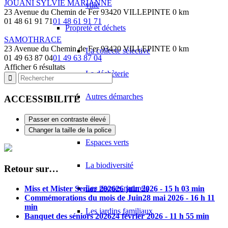
JOUANI SYLVIE MARIANNE
ville
23 Avenue du Chemin de Fer 93420 VILLEPINTE
0 km
01 48 61 91 71
01 48 61 91 71
Propreté et déchets
SAMOTHRACE
23 Avenue du Chemin de Fer 93420 VILLEPINTE
0 km
La collecte sélective
01 49 63 87 04
01 49 63 87 04
Afficher 6 résultats
La déchèterie
Autres démarches
ACCESSIBILITÉ
Espaces verts
Passer en contraste élevé
Changer la taille de la police
Espaces verts
La biodiversité
Retour sur…
Les risques naturels
Miss et Mister Senior 2026
26 juin 2026 - 15 h 03 min
Commémorations du mois de Juin
28 mai 2026 - 16 h 11
min
Les jardins familiaux
Banquet des séniors 2026
24 février 2026 - 11 h 55 min