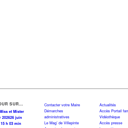
OUR SUR…
Contacter votre Maire
Actualités
Démarches
Accès Portail fam
Miss et Mister
administratives
Vidéothèque
r 2026
26 juin
Le Mag’ de Villepinte
Accès presse
 15 h 03 min