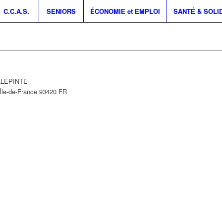
C.C.A.S.
SENIORS
ÉCONOMIE et EMPLOI
SANTÉ & SOLI
ILLEPINTE
Île-de-France
93420
FR