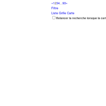
«
1
2
3
4
...
93
»
Filtre
Liste
Grille
Carte
Relancer la recherche lorsque la car