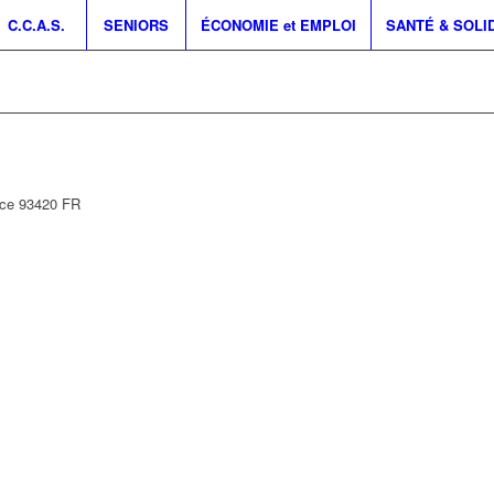
C.C.A.S.
SENIORS
ÉCONOMIE et EMPLOI
SANTÉ & SOLI
nce
93420
FR