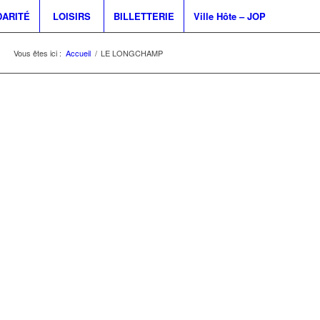
DARITÉ
LOISIRS
BILLETTERIE
Ville Hôte – JOP
Vous êtes ici :
Accueil
/
LE LONGCHAMP