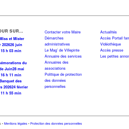
OUR SUR…
Contacter votre Maire
Actualités
Démarches
Accès Portail fam
Miss et Mister
administratives
Vidéothèque
r 2026
26 juin
Le Mag’ de Villepinte
Accès presse
 15 h 03 min
Annuaire des services
Les petites anno
Annuaires des
émorations du
associations
de Juin
28 mai
Politique de protection
 16 h 11 min
des données
Banquet des
personnelles
rs 2026
24 février
 11 h 55 min
és •
Mentions légales
•
Protection des données personnelles