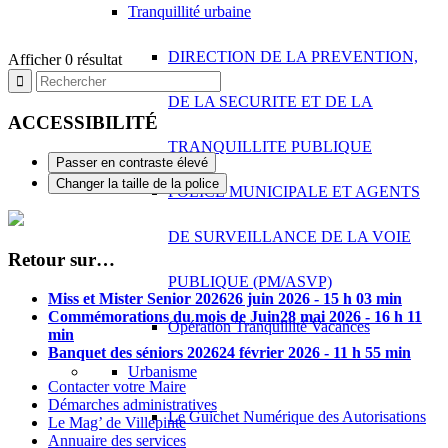
Tranquillité urbaine
DIRECTION DE LA PREVENTION,
Afficher 0 résultat
DE LA SECURITE ET DE LA
ACCESSIBILITÉ
TRANQUILLITE PUBLIQUE
Passer en contraste élevé
Changer la taille de la police
POLICE MUNICIPALE ET AGENTS
DE SURVEILLANCE DE LA VOIE
Retour sur…
PUBLIQUE (PM/ASVP)
Miss et Mister Senior 2026
26 juin 2026 - 15 h 03 min
Commémorations du mois de Juin
28 mai 2026 - 16 h 11
Opération Tranquillité Vacances
min
Banquet des séniors 2026
24 février 2026 - 11 h 55 min
Urbanisme
Contacter votre Maire
Démarches administratives
Le Guichet Numérique des Autorisations
Le Mag’ de Villepinte
Annuaire des services