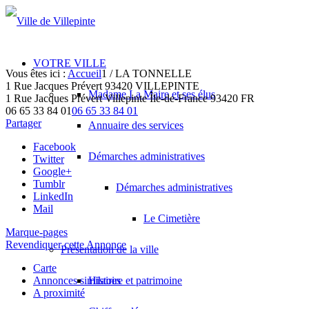
VOTRE VILLE
Vous êtes ici :
Accueil
1
/
LA TONNELLE
1 Rue Jacques Prévert 93420 VILLEPINTE
Madame La Maire et ses élus
1 Rue Jacques Prévert
Villepinte
Île-de-France
93420
FR
06 65 33 84 01
06 65 33 84 01
Partager
Annuaire des services
Facebook
Démarches administratives
Twitter
Google+
Tumblr
Démarches administratives
LinkedIn
Mail
Le Cimetière
Marque-pages
Revendiquer cette Annonce
Présentation de la ville
Carte
Annonces similaires
Histoire et patrimoine
A proximité