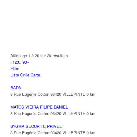
14 Allée Fénelon 93420 VILLEPINTE
A2B TRANSPORTS
165 Allée des Erables 93420 VILLEPINTE
AB AUTO
15 Avenue de Jussieu 93420 VILLEPINTE
ABBAOUI TOUFIK
Affichage 1 à 20 sur 2k résultats
10 Allée Georges Gershwin 93420 VILLEPINTE
«
1
2
3
...
93
»
Filtre
ABBES SARAH
Liste
Grille
Carte
14 Avenue de la Gare 93420 VILLEPINTE
BADA
3 Rue Eugénie Cotton 93420 VILLEPINTE
0 km
MATOS VIEIRA FILIPE DANIEL
3 Rue Eugenie Cotton 93420 VILLEPINTE
0 km
SYGMA SECURITE PRIVEE
3 Rue Eugénie Cotton 93420 VILLEPINTE
0 km