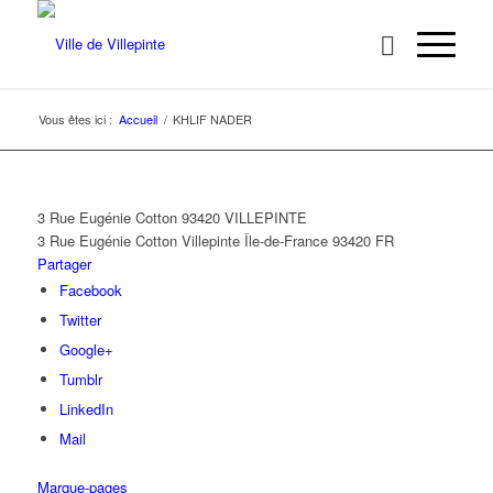
Vous êtes ici :
Accueil
/
KHLIF NADER
3 Rue Eugénie Cotton 93420 VILLEPINTE
3 Rue Eugénie Cotton
Villepinte
Île-de-France
93420
FR
Partager
Facebook
Twitter
Google+
Tumblr
LinkedIn
Mail
Marque-pages