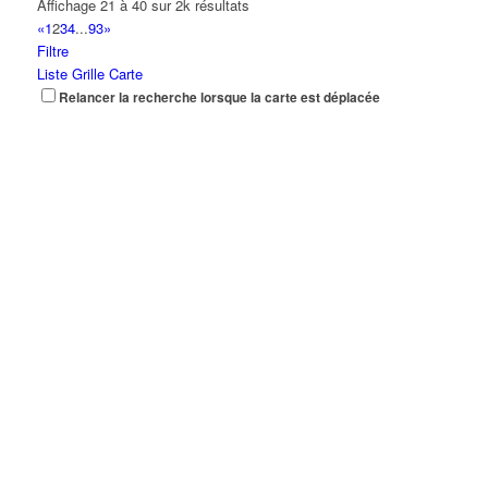
Affichage 21 à 40 sur 2k résultats
«
1
2
3
4
...
93
»
Filtre
Liste
Grille
Carte
Relancer la recherche lorsque la carte est déplacée