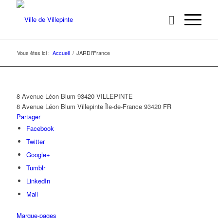
Vous êtes ici :
Accueil
/
JARDI'France
8 Avenue Léon Blum 93420 VILLEPINTE
8 Avenue Léon Blum
Villepinte
Île-de-France
93420
FR
Partager
Facebook
Twitter
Google+
Tumblr
LinkedIn
Mail
Marque-pages