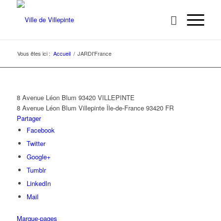
Vous êtes ici :
Accueil
/
JARDI'France
8 Avenue Léon Blum 93420 VILLEPINTE
8 Avenue Léon Blum
Villepinte
Île-de-France
93420
FR
Partager
Facebook
Twitter
Google+
Tumblr
LinkedIn
Mail
Marque-pages