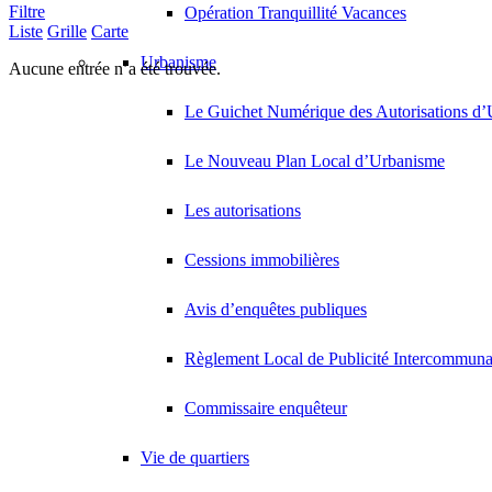
Filtre
Opération Tranquillité Vacances
Liste
Grille
Carte
Urbanisme
Aucune entrée n’a été trouvée.
Le Guichet Numérique des Autorisations 
Le Nouveau Plan Local d’Urbanisme
Les autorisations
Cessions immobilières
Avis d’enquêtes publiques
Règlement Local de Publicité Intercommuna
Commissaire enquêteur
Vie de quartiers