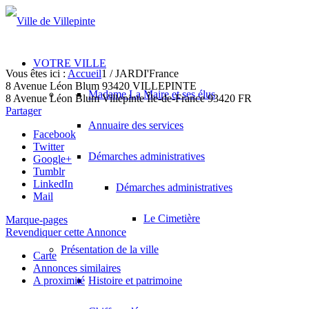
VOTRE VILLE
Vous êtes ici :
Accueil
1
/
JARDI'France
8 Avenue Léon Blum 93420 VILLEPINTE
Madame La Maire et ses élus
8 Avenue Léon Blum
Villepinte
Île-de-France
93420
FR
Partager
Annuaire des services
Facebook
Twitter
Démarches administratives
Google+
Tumblr
LinkedIn
Démarches administratives
Mail
Le Cimetière
Marque-pages
Revendiquer cette Annonce
Présentation de la ville
Carte
Annonces similaires
A proximité
Histoire et patrimoine