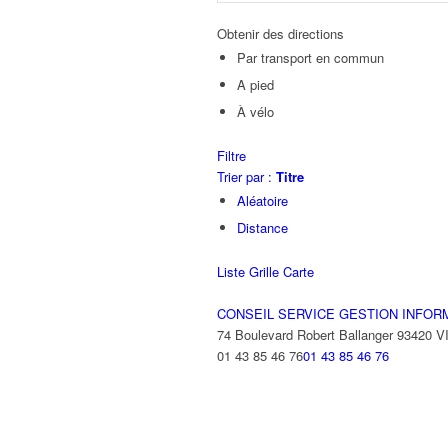
Obtenir des directions
Par transport en commun
A pied
À vélo
Filtre
Trier par :
Titre
Aléatoire
Distance
Liste
Grille
Carte
CONSEIL SERVICE GESTION INFOR
74 Boulevard Robert Ballanger 93420 
01 43 85 46 76
01 43 85 46 76