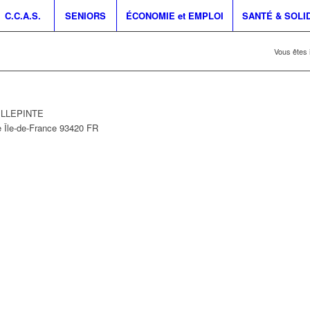
C.C.A.S.
SENIORS
ÉCONOMIE et EMPLOI
SANTÉ & SOLI
Vous êtes i
VILLEPINTE
e
Île-de-France
93420
FR