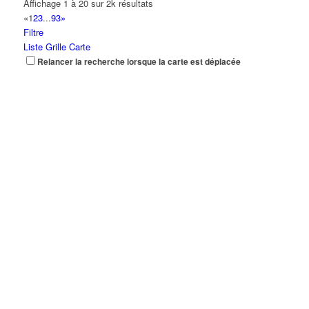
Affichage 1 à 20 sur 2k résultats
«
1
2
3
...
93
»
Filtre
Liste
Grille
Carte
Relancer la recherche lorsque la carte est déplacée