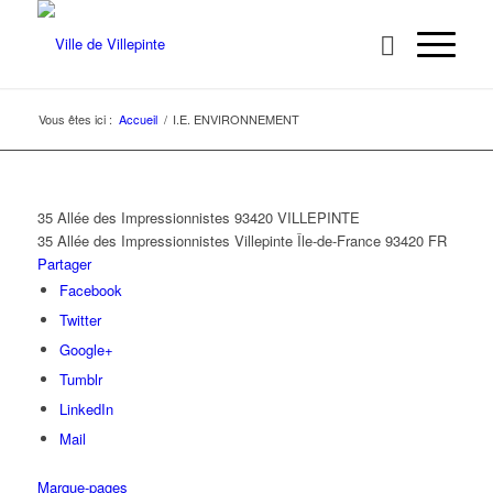
Vous êtes ici :
Accueil
/
I.E. ENVIRONNEMENT
35 Allée des Impressionnistes 93420 VILLEPINTE
35 Allée des Impressionnistes
Villepinte
Île-de-France
93420
FR
Partager
Facebook
Twitter
Google+
Tumblr
LinkedIn
Mail
Marque-pages