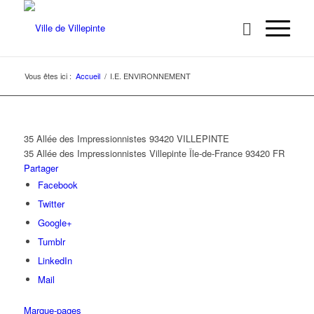
Vous êtes ici :
Accueil
/
I.E. ENVIRONNEMENT
35 Allée des Impressionnistes 93420 VILLEPINTE
35 Allée des Impressionnistes
Villepinte
Île-de-France
93420
FR
Partager
Facebook
Twitter
Google+
Tumblr
LinkedIn
Mail
Marque-pages