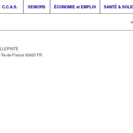
C.C.A.S.
SENIORS
ÉCONOMIE et EMPLOI
SANTÉ & SOLI
Vo
VILLEPINTE
e
Île-de-France
93420
FR