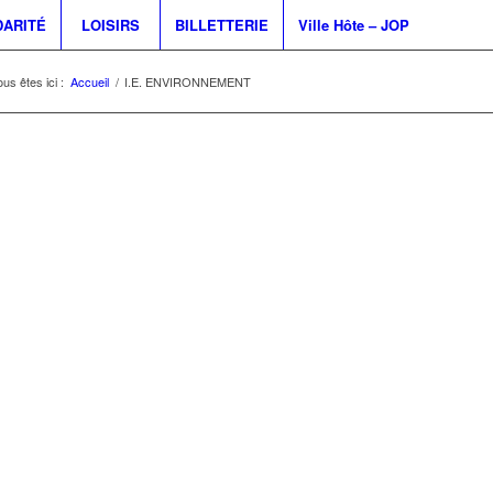
DARITÉ
LOISIRS
BILLETTERIE
Ville Hôte – JOP
us êtes ici :
Accueil
/
I.E. ENVIRONNEMENT