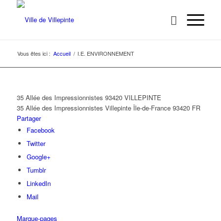
Vous êtes ici :
Accueil
/
I.E. ENVIRONNEMENT
35 Allée des Impressionnistes 93420 VILLEPINTE
35 Allée des Impressionnistes
Villepinte
Île-de-France
93420
FR
Partager
Facebook
Twitter
Google+
Tumblr
LinkedIn
Mail
Marque-pages