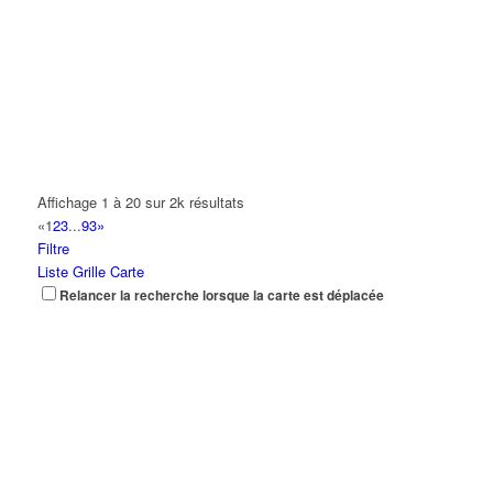
Affichage 1 à 20 sur 2k résultats
«
1
2
3
...
93
»
Filtre
Liste
Grille
Carte
Relancer la recherche lorsque la carte est déplacée