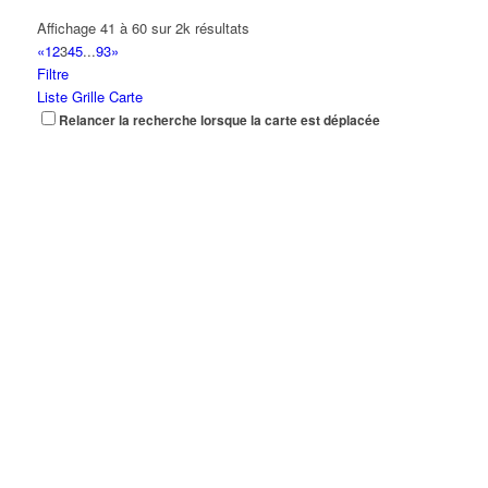
Affichage 41 à 60 sur 2k résultats
«
1
2
3
4
5
...
93
»
Filtre
Liste
Grille
Carte
Relancer la recherche lorsque la carte est déplacée