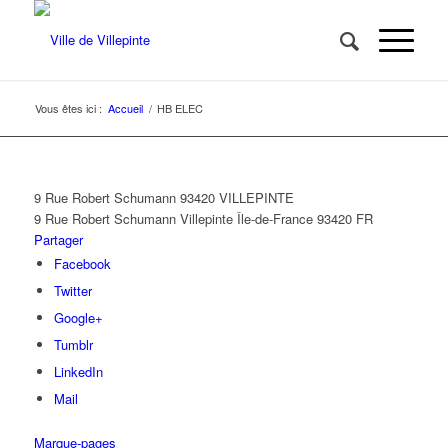
Vous êtes ici :
Accueil
/
HB ELEC
9 Rue Robert Schumann 93420 VILLEPINTE
9 Rue Robert Schumann
Villepinte
Île-de-France
93420
FR
Partager
Facebook
Twitter
Google+
Tumblr
LinkedIn
Mail
Marque-pages