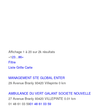
A2B TRANSPORTS
165 Allée des Erables 93420 VILLEPINTE
AB AUTO
15 Avenue de Jussieu 93420 VILLEPINTE
ABBAOUI TOUFIK
10 Allée Georges Gershwin 93420 VILLEPINTE
ABBES SARAH
Affichage 1 à 20 sur 2k résultats
14 Avenue de la Gare 93420 VILLEPINTE
«
1
2
3
...
86
»
Filtre
ABID ALFRED
Liste
Grille
Carte
13 Rue Laborde 93420 VILLEPINTE
MANAGEMENT STE GLOBAL ENTER
29 Avenue Branly 93420 Villepinte
0 km
AMBULANCE DU VERT GALANT SOCIETE NOUVELLE
27 Avenue Branly 93420 VILLEPINTE
0.01 km
01 48 61 03 59
01 48 61 03 59