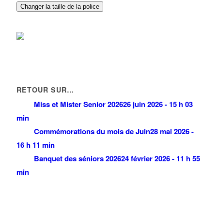
01 48 61 47 90
01 48 61 47 90
Changer la taille de la police
RETOUR SUR…
Miss et Mister Senior 2026
26 juin 2026 - 15 h 03
min
Commémorations du mois de Juin
28 mai 2026 -
16 h 11 min
Banquet des séniors 2026
24 février 2026 - 11 h 55
min