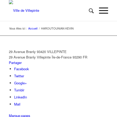
Vous êtes ici :
Accueil
/
HAROUTOUNIAN KEVIN
29 Avenue Branly 93420 VILLEPINTE
29 Avenue Branly
Villepinte
Île-de-France
93290
FR
Partager
Facebook
Twitter
Google+
Tumblr
LinkedIn
Mail
Marque-pages