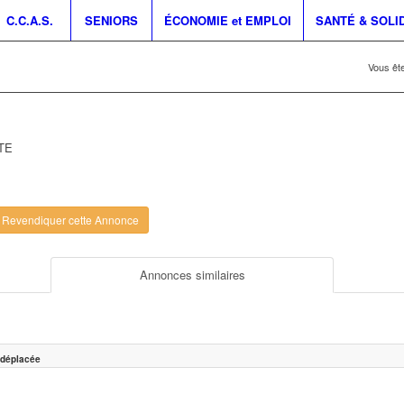
C.C.A.S.
SENIORS
ÉCONOMIE et EMPLOI
SANTÉ & SOLI
Vous ête
TE
Revendiquer cette Annonce
Annonces similaires
 déplacée