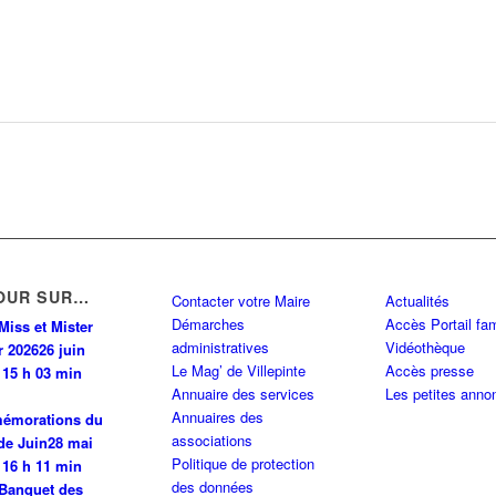
OUR SUR…
Contacter votre Maire
Actualités
Démarches
Accès Portail fam
Miss et Mister
administratives
Vidéothèque
r 2026
26 juin
Le Mag’ de Villepinte
Accès presse
 15 h 03 min
Annuaire des services
Les petites anno
Annuaires des
émorations du
associations
de Juin
28 mai
Politique de protection
 16 h 11 min
des données
Banquet des