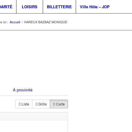
DARITÉ
LOISIRS
BILLETTERIE
Ville Hôte – JOP
s ici :
Accueil
/
HAREUX BAZBAZ MONIQUE
A proximité
Liste
Grille
Carte