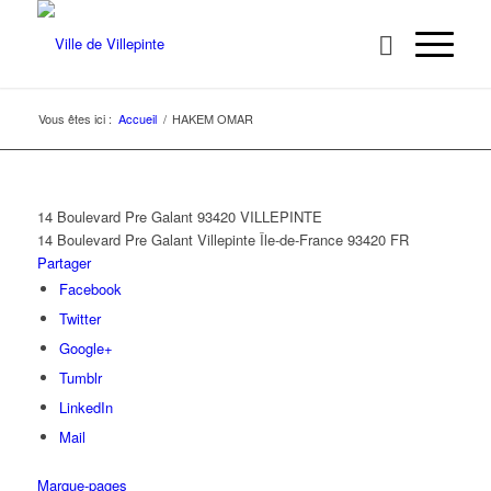
Vous êtes ici :
Accueil
/
HAKEM OMAR
14 Boulevard Pre Galant 93420 VILLEPINTE
14 Boulevard Pre Galant
Villepinte
Île-de-France
93420
FR
Partager
Facebook
Twitter
Google+
Tumblr
LinkedIn
Mail
Marque-pages