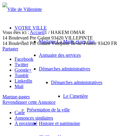
VOTRE VILLE
Vous êtes ici :
Accueil
1
/
HAKEM OMAR
14 Boulevard Pre Galant 93420 VILLEPINTE
Madame La Maire et ses élus
14 Boulevard Pre Galant
Villepinte
Île-de-France
93420
FR
Partager
Annuaire des services
Facebook
Twitter
Démarches administratives
Google+
Tumblr
LinkedIn
Démarches administratives
Mail
Le Cimetière
Marque-pages
Revendiquer cette Annonce
Présentation de la ville
Carte
Annonces similaires
A proximité
Histoire et patrimoine