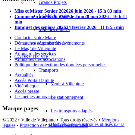
Grands Projets
Miss et Mister Senior 2026
26 juin 2026 - 15 h 03 min
La Mairie recrute
Commémorations du mois de Juin
28 mai 2026 - 16 h 11
min
Banquet des séniors 2026
24 février 2026 - 11 h 55 min
Marchés publics
Contacter votre Maire
Démarches administratives
Agenda des événements
Le Mag’ de Villepinte
Annuaire des services
CADRE DE VIE
Annuaires des associations
Politique de protection des données personnelles
Transports
Actualités
Accès Portail famille
Venir à Villepinte
Vidéothèque
Accès presse
Les petites annonces
Le stationnement
Marque-pages
Les transports adaptés
© 2022 • Ville de Villepinte • Tous droits réservés •
Mentions
Des véhicules électriques utilisés par la
légales
•
Protection des données personnelles