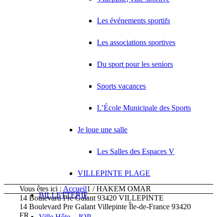
Les événements sportifs
Les associations sportives
Du sport pour les seniors
Sports vacances
L’École Municipale des Sports
Je loue une salle
Les Salles des Espaces V
VILLEPINTE PLAGE
Vous êtes ici :
Accueil
1
/
HAKEM OMAR
BILLETTERIE
14 Boulevard Pre Galant 93420 VILLEPINTE
14 Boulevard Pre Galant
Villepinte
Île-de-France
93420
FR
Ville Hôte – JOP