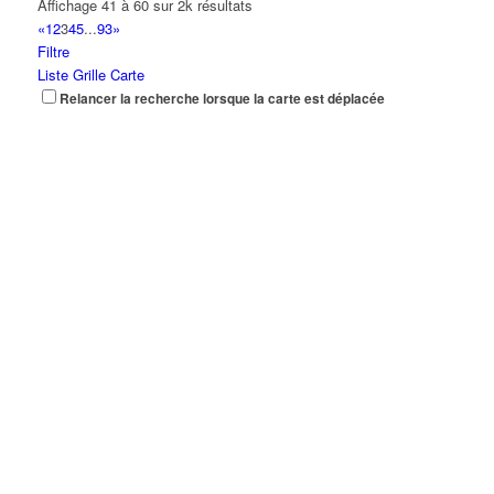
Affichage 41 à 60 sur 2k résultats
«
1
2
3
4
5
...
93
»
Filtre
Liste
Grille
Carte
Relancer la recherche lorsque la carte est déplacée