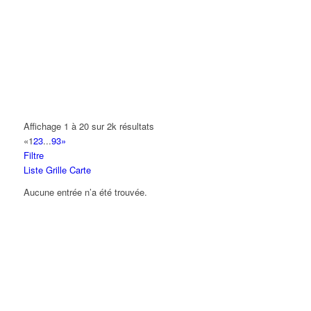
14 Allée Fénelon 93420 VILLEPINTE
A2B TRANSPORTS
165 Allée des Erables 93420 VILLEPINTE
AB AUTO
15 Avenue de Jussieu 93420 VILLEPINTE
ABBAOUI TOUFIK
Affichage 1 à 20 sur 2k résultats
10 Allée Georges Gershwin 93420 VILLEPINTE
«
1
2
3
...
93
»
Filtre
ABBES SARAH
Liste
Grille
Carte
14 Avenue de la Gare 93420 VILLEPINTE
Aucune entrée n’a été trouvée.