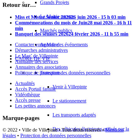
Grands Projets
Retour sur…
La Mairie recrute
Miss et Mister Senior 2026
26 juin 2026 - 15 h 03 min
Commémorations du mois de Juin
28 mai 2026 - 16 h 11
min
Marchés publics
Banquet des séniors 2026
24 février 2026 - 11 h 55 min
Contacter votre Maire
Agenda des événements
Démarches administratives
Le Mag’ de Villepinte
CADRE DE VIE
Annuaire des services
Annuaires des associations
Politique de protection des données personnelles
Transports
Actualités
Venir à Villepinte
Accès Portail famille
Vidéothèque
Accès presse
Le stationnement
Les petites annonces
Les transports adaptés
Marque-pages
Des véhicules électriques utilisés par la
© 2022 • Ville de Villepinte • Tous droits réservés •
Mentions
légales
•
Protection des données personnelles