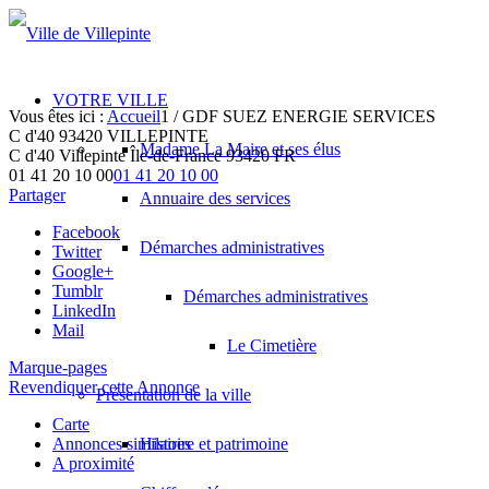
VOTRE VILLE
Vous êtes ici :
Accueil
1
/
GDF SUEZ ENERGIE SERVICES
C d'40 93420 VILLEPINTE
Madame La Maire et ses élus
C d'40
Villepinte
Île-de-France
93420
FR
01 41 20 10 00
01 41 20 10 00
Partager
Annuaire des services
Facebook
Démarches administratives
Twitter
Google+
Tumblr
Démarches administratives
LinkedIn
Mail
Le Cimetière
Marque-pages
Revendiquer cette Annonce
Présentation de la ville
Carte
Annonces similaires
Histoire et patrimoine
A proximité