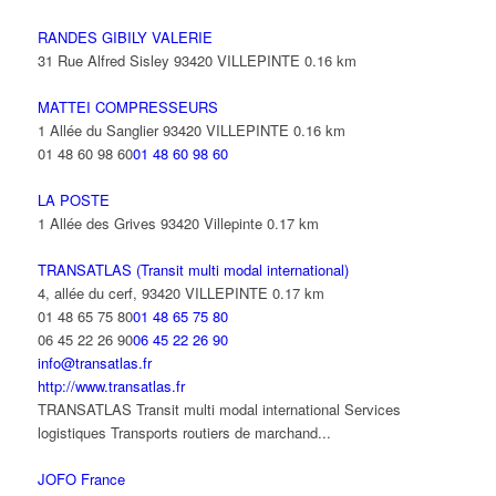
97 Allée de la Louve 93420 Villepinte
0.25 km
01 30 54 24 00
01 30 54 24 00
RANDES GIBILY VALERIE
31 Rue Alfred Sisley 93420 VILLEPINTE
0.16 km
HITEC FRANCILIENNE
97 Allée de la Louve 93420 Villepinte
0.25 km
MATTEI COMPRESSEURS
01 30 54 24 00
01 30 54 24 00
1 Allée du Sanglier 93420 VILLEPINTE
0.16 km
01 48 60 98 60
01 48 60 98 60
LA POSTE
1 Allée des Grives 93420 Villepinte
0.17 km
TRANSATLAS (Transit multi modal international)
4, allée du cerf, 93420 VILLEPINTE
0.17 km
01 48 65 75 80
01 48 65 75 80
06 45 22 26 90
06 45 22 26 90
info@transatlas.fr
http://www.transatlas.fr
TRANSATLAS Transit multi modal international Services
logistiques Transports routiers de marchand...
JOFO France