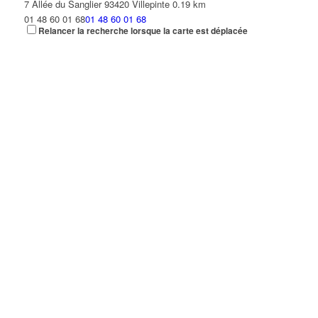
7 Allée du Sanglier 93420 Villepinte
0.19 km
01 48 60 01 68
01 48 60 01 68
Relancer la recherche lorsque la carte est déplacée
SCANDINAVIAN BUSINESS SEATING
4 Allée du Cerf 93420 VILLEPINTE
0.19 km
01 48 61 09 16
01 48 61 09 16
DIGI France
4 Allée du Sanglier 93420 VILLEPINTE
0.2 km
01 56 48 06 06
01 56 48 06 06
s.ait@digi-France.fr
CHHOEUN KIM LENG
23 Rue Alfred Sisley 93420 VILLEPINTE
0.21 km
AMBLARD SA
3 Allée du Sanglier 93420 VILLEPINTE
0.22 km
01 48 61 33 97
01 48 61 33 97
NGUYEN PASCAL
21 Rue Alfred Sisley 93420 VILLEPINTE
0.22 km