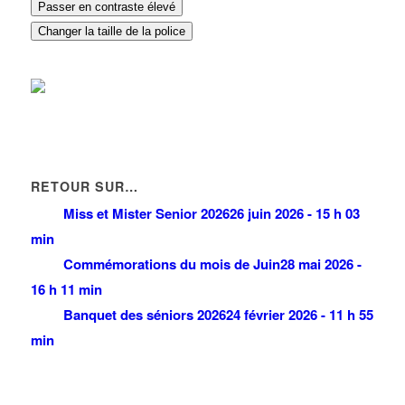
Passer en contraste élevé
01 30 54 24 00
01 30 54 24 00
Changer la taille de la police
HITEC FRANCILIENNE
97 Allée de la Louve 93420 Villepinte
0.25 km
01 30 54 24 00
01 30 54 24 00
RETOUR SUR…
Miss et Mister Senior 2026
26 juin 2026 - 15 h 03
min
Commémorations du mois de Juin
28 mai 2026 -
16 h 11 min
Banquet des séniors 2026
24 février 2026 - 11 h 55
min