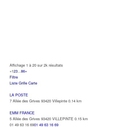
ABOUSSAID MAROUANE KEVIN
7 Allée Marie Cassat 93420 VILLEPINTE
0.23 km
S.N.B.F
3 Allée du Cerf 93420 VILLEPINTE
0.23 km
VEOLIA TRANSPORTS IDF /CSP CONTRÔLE
3 Allée du Cerf 93420 Villepinte
0.23 km
01 48 61 56 89
01 48 61 56 89
Affichage 1 à 20 sur 2k résultats
CHAING STEPHANE
«
1
2
3
...
86
»
20 Rue Alfred Sisley 93420 VILLEPINTE
0.23 km
Filtre
Liste
Grille
Carte
KANG ERIC
18 Rue Alfred Sisley 93420 VILLEPINTE
0.24 km
LA POSTE
7 Allée des Grives 93420 Villepinte
0.14 km
CF DISTRIBUTION
97 Allée de la Louve 93420 Villepinte
0.25 km
EMM FRANCE
5 Allée des Grives 93420 VILLEPINTE
0.15 km
FRANCILENNE D ENTREPRISE
01 49 63 16 69
01 49 63 16 69