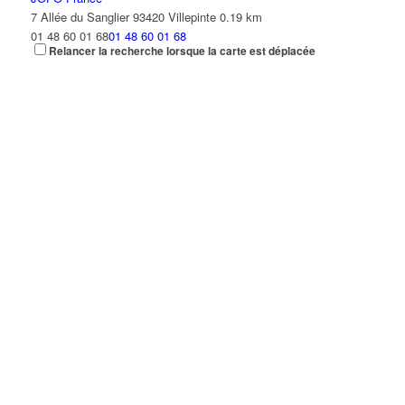
7 Allée du Sanglier 93420 Villepinte
0.19 km
01 48 60 01 68
01 48 60 01 68
Relancer la recherche lorsque la carte est déplacée
SCANDINAVIAN BUSINESS SEATING
4 Allée du Cerf 93420 VILLEPINTE
0.19 km
01 48 61 09 16
01 48 61 09 16
DIGI France
4 Allée du Sanglier 93420 VILLEPINTE
0.2 km
01 56 48 06 06
01 56 48 06 06
s.ait@digi-France.fr
CHHOEUN KIM LENG
23 Rue Alfred Sisley 93420 VILLEPINTE
0.21 km
AMBLARD SA
3 Allée du Sanglier 93420 VILLEPINTE
0.22 km
01 48 61 33 97
01 48 61 33 97
NGUYEN PASCAL
21 Rue Alfred Sisley 93420 VILLEPINTE
0.22 km