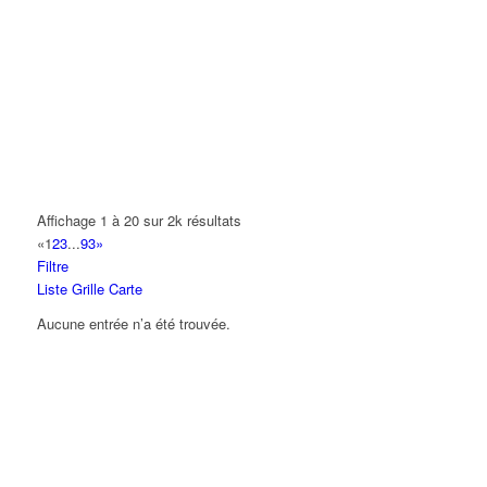
A.Y.S.N
14 Allée Fénelon 93420 VILLEPINTE
A2B TRANSPORTS
165 Allée des Erables 93420 VILLEPINTE
AB AUTO
15 Avenue de Jussieu 93420 VILLEPINTE
ABBAOUI TOUFIK
Affichage 1 à 20 sur 2k résultats
10 Allée Georges Gershwin 93420 VILLEPINTE
«
1
2
3
...
93
»
Filtre
ABBES SARAH
Liste
Grille
Carte
14 Avenue de la Gare 93420 VILLEPINTE
Aucune entrée n’a été trouvée.