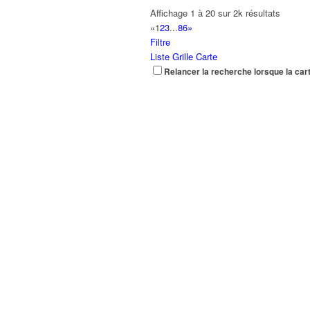
Affichage 1 à 20 sur 2k résultats
«
1
2
3
...
86
»
Filtre
Liste
Grille
Carte
Relancer la recherche lorsque la car