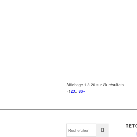
Affichage 1 à 20 sur 2k résultats
«
1
2
3
...
86
»
RET