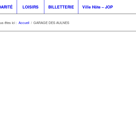
DARITÉ
LOISIRS
BILLETTERIE
Ville Hôte – JOP
us êtes ici :
Accueil
/
GARAGE DES AULNES