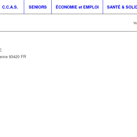
C.C.A.S.
SENIORS
ÉCONOMIE et EMPLOI
SANTÉ & SOLI
Vo
E
rance
93420
FR