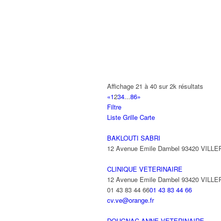
GOVINDINCHETTY ELODIE
Place Camille Desmoulins 93420 VILL
GARAGE PRESTIGE
210 Boulevard Robert Ballanger 93420
01 43 85 17 87
01 43 85 17 87
ADJIBI AMANDINA SALAMATOU
Affichage 21 à 40 sur 2k résultats
1 Rue Francois Mauriac 93420 VILLEP
«
1
2
3
4
...
86
»
Filtre
AISSI SAILLARD AICHA
Liste
Grille
Carte
1 Rue François Mauriac 93420 VILLEP
BAKLOUTI SABRI
THOMAS BRAUN CATHERINE FRANC
12 Avenue Emile Dambel 93420 VILL
1 Rue François Mauriac 93420 VILLEP
CLINIQUE VETERINAIRE
12 Avenue Emile Dambel 93420 VILL
01 43 83 44 66
01 43 83 44 66
cv.ve@orange.fr
DOUGNAC ANNE VETERINAIRE