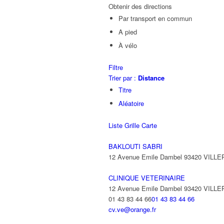
Obtenir des directions
Par transport en commun
A pied
À vélo
Filtre
Trier par :
Distance
Titre
Aléatoire
Liste
Grille
Carte
BAKLOUTI SABRI
12 Avenue Emile Dambel 93420 VILL
CLINIQUE VETERINAIRE
12 Avenue Emile Dambel 93420 VILL
01 43 83 44 66
01 43 83 44 66
cv.ve@orange.fr