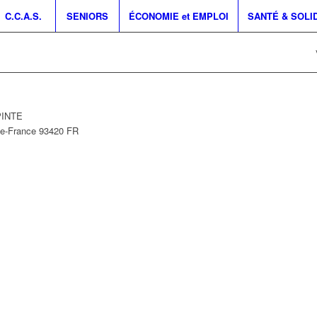
C.C.A.S.
SENIORS
ÉCONOMIE et EMPLOI
SANTÉ & SOLI
PINTE
de-France
93420
FR