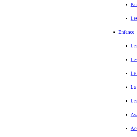
Par
Les
Enfance
Les
Les
Le 
La 
Les
Ava
Acc