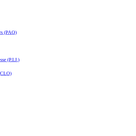
ers (PAQ)
se (P.I.J.)
 (CLO)