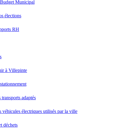
 Budget Municipal
os élections
pports RH
s
ir à Villepinte
stationnement
 transports adaptés
 véhicules électriques utilisés par la ville
et déchets