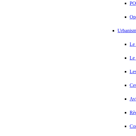
PO
Opé
Urbanis
Le
Le
Les
Ces
Avi
Règ
Co