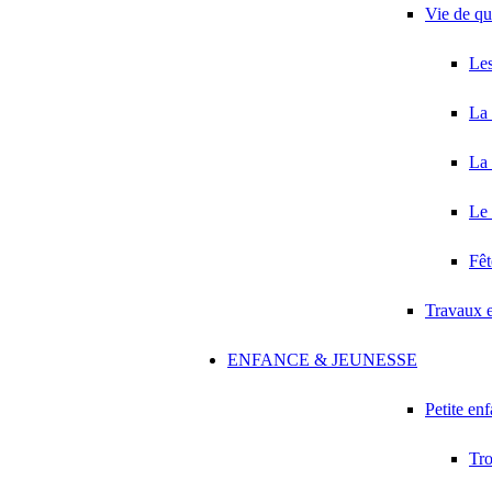
Vie de qu
Les
La 
La 
Le 
Fêt
Travaux 
ENFANCE & JEUNESSE
Petite en
Tro