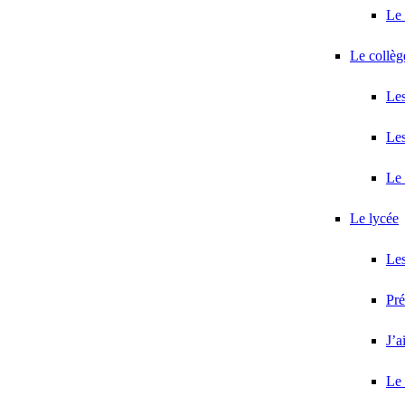
Le 
Le collèg
Les
Les
Le 
Le lycée
Les
Pr
J’a
Le 