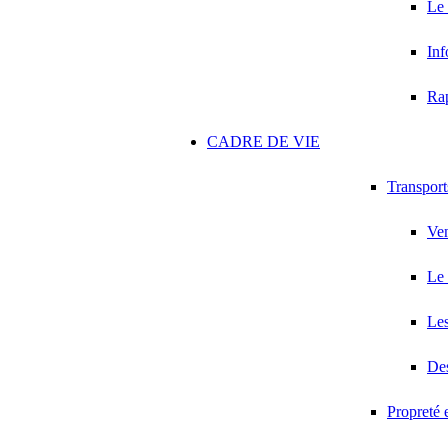
Le
Inf
Ra
CADRE DE VIE
Transport
Ven
Le 
Les
Des
Propreté 