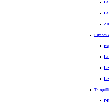
La 
La 
Au
Espaces v
Esp
La 
Les
Les
Tranquill
DI