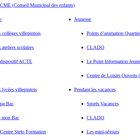
CME (Conseil Municipal des enfants)
e
Jeunesse
 collèges villepintois
Points d’animation Quarti
 ateliers scolaires
CLADO
dispositif ACTE
Le Point Information Jeunes
Centre de Loisirs Ouverts
 lycées villepintois
Pendant les vacances
épa Bac
Sports Vacances
i mon Bac
CLADO
Centre Stelo Formation
Les mini-séjours