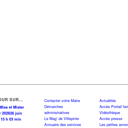
OUR SUR…
Contacter votre Maire
Actualités
Démarches
Accès Portail fam
Miss et Mister
administratives
Vidéothèque
r 2026
26 juin
Le Mag’ de Villepinte
Accès presse
 15 h 03 min
Annuaire des services
Les petites anno