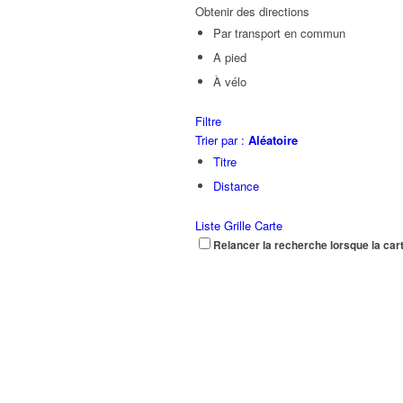
Obtenir des directions
Par transport en commun
A pied
À vélo
Filtre
Trier par :
Aléatoire
Titre
Distance
Liste
Grille
Carte
Relancer la recherche lorsque la car