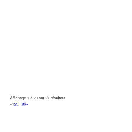
Affichage 1 à 20 sur 2k résultats
«
1
2
3
...
86
»