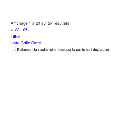
Affichage 1 à 20 sur 2k résultats
«
1
2
3
...
86
»
Filtre
Liste
Grille
Carte
Relancer la recherche lorsque la carte est déplacée