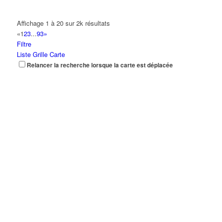
Affichage 1 à 20 sur 2k résultats
«
1
2
3
...
93
»
Filtre
Liste
Grille
Carte
Relancer la recherche lorsque la carte est déplacée