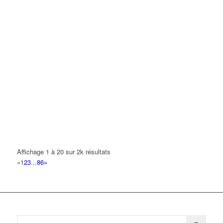
Affichage 1 à 20 sur 2k résultats
«
1
2
3
...
86
»