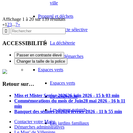
ville
Propreté et déchets
Affichage 1 à 20 sur 139 résultats
«
1
2
3
...
7
»
La collecte sélective
ACCESSIBILITÉ
La déchèterie
Passer en contraste élevé
Autres démarches
Changer la taille de la police
Espaces verts
Espaces verts
Retour sur…
Miss et Mister Senior 2026
26 juin 2026 - 15 h 03 min
La biodiversité
Commémorations du mois de Juin
28 mai 2026 - 16 h 11
min
Les risques naturels
Banquet des séniors 2026
24 février 2026 - 11 h 55 min
Contacter votre Maire
Les jardins familiaux
Démarches administratives
Le Mag’ de Villepinte