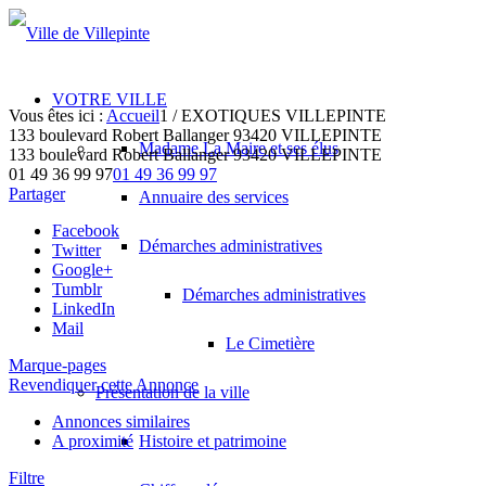
VOTRE VILLE
Vous êtes ici :
Accueil
1
/
EXOTIQUES VILLEPINTE
133 boulevard Robert Ballanger 93420 VILLEPINTE
Madame La Maire et ses élus
133 boulevard Robert Ballanger
93420 VILLEPINTE
01 49 36 99 97
01 49 36 99 97
Partager
Annuaire des services
Facebook
Démarches administratives
Twitter
Google+
Tumblr
Démarches administratives
LinkedIn
Mail
Le Cimetière
Marque-pages
Revendiquer cette Annonce
Présentation de la ville
Annonces similaires
A proximité
Histoire et patrimoine
Filtre