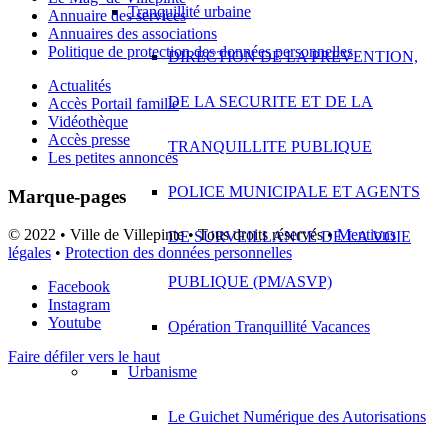
Tranquillité urbaine
Annuaire des services
Annuaires des associations
Politique de protection des données personnelles
DIRECTION DE LA PREVENTION,
Actualités
DE LA SECURITE ET DE LA
Accès Portail famille
Vidéothèque
Accès presse
TRANQUILLITE PUBLIQUE
Les petites annonces
POLICE MUNICIPALE ET AGENTS
Marque-pages
© 2022 • Ville de Villepinte • Tous droits réservés •
Mentions
DE SURVEILLANCE DE LA VOIE
légales
•
Protection des données personnelles
PUBLIQUE (PM/ASVP)
Facebook
Instagram
Youtube
Opération Tranquillité Vacances
Faire défiler vers le haut
Urbanisme
Le Guichet Numérique des Autorisations