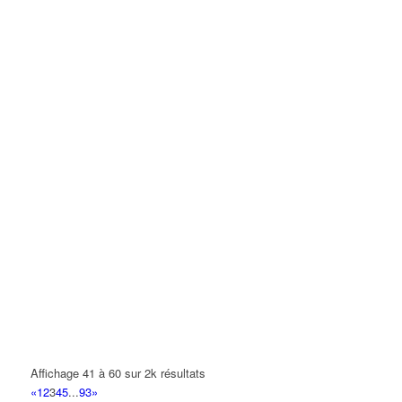
Affichage 41 à 60 sur 2k résultats
«
1
2
3
4
5
...
93
»