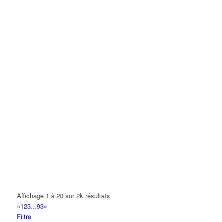
Affichage 1 à 20 sur 2k résultats
«
1
2
3
...
93
»
Filtre