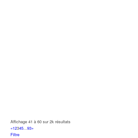
Affichage 41 à 60 sur 2k résultats
«
1
2
3
4
5
...
93
»
Filtre