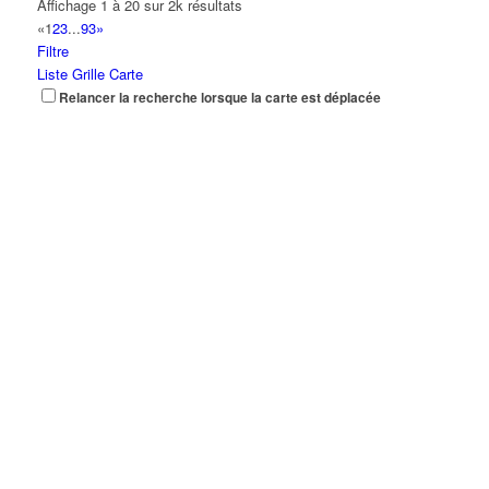
Affichage 1 à 20 sur 2k résultats
«
1
2
3
...
93
»
Filtre
Liste
Grille
Carte
Relancer la recherche lorsque la carte est déplacée