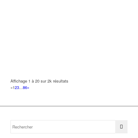
Affichage 1 à 20 sur 2k résultats
«
1
2
3
...
86
»