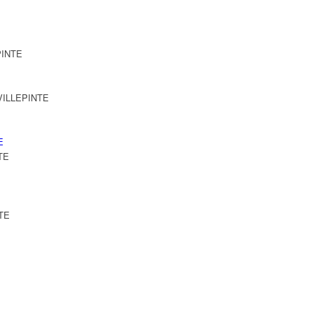
PINTE
 VILLEPINTE
E
TE
NTE