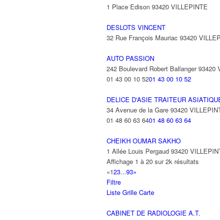
1 Place Edison 93420 VILLEPINTE
DESLOTS VINCENT
32 Rue François Mauriac 93420 VILLE
AUTO PASSION
242 Boulevard Robert Ballanger 93420
01 43 00 10 52
01 43 00 10 52
DELICE D'ASIE TRAITEUR ASIATIQU
34 Avenue de la Gare 93420 VILLEPIN
01 48 60 63 64
01 48 60 63 64
CHEIKH OUMAR SAKHO
1 Allée Louis Pergaud 93420 VILLEPI
Affichage 1 à 20 sur 2k résultats
«
1
2
3
...
93
»
Filtre
Liste
Grille
Carte
CABINET DE RADIOLOGIE A.T.