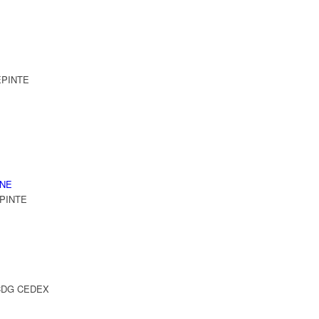
LEPINTE
NNE
EPINTE
Y CDG CEDEX