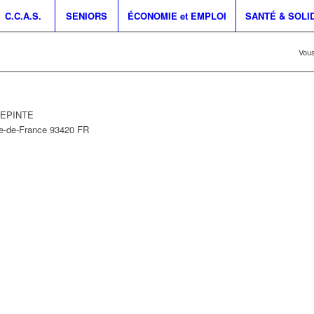
C.C.A.S.
SENIORS
ÉCONOMIE et EMPLOI
SANTÉ & SOLI
Vous
LLEPINTE
le-de-France
93420
FR