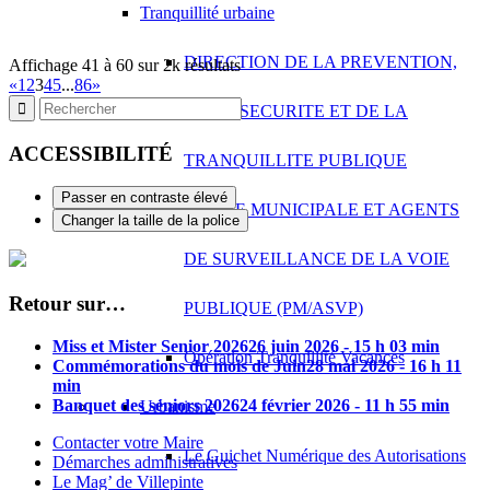
Tranquillité urbaine
DIRECTION DE LA PREVENTION,
Affichage 41 à 60 sur 2k résultats
«
1
2
3
4
5
...
86
»
DE LA SECURITE ET DE LA
ACCESSIBILITÉ
TRANQUILLITE PUBLIQUE
Passer en contraste élevé
POLICE MUNICIPALE ET AGENTS
Changer la taille de la police
DE SURVEILLANCE DE LA VOIE
Retour sur…
PUBLIQUE (PM/ASVP)
Miss et Mister Senior 2026
26 juin 2026 - 15 h 03 min
Opération Tranquillité Vacances
Commémorations du mois de Juin
28 mai 2026 - 16 h 11
min
Banquet des séniors 2026
24 février 2026 - 11 h 55 min
Urbanisme
Contacter votre Maire
Le Guichet Numérique des Autorisations
Démarches administratives
Le Mag’ de Villepinte