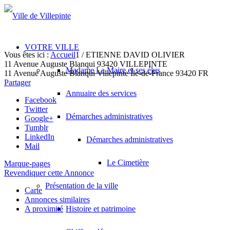
VOTRE VILLE
Vous êtes ici :
Accueil
1
/
ETIENNE DAVID OLIVIER
11 Avenue Auguste Blanqui 93420 VILLEPINTE
Madame La Maire et ses élus
11 Avenue Auguste Blanqui
Villepinte
Île-de-France
93420
FR
Partager
Annuaire des services
Facebook
Twitter
Démarches administratives
Google+
Tumblr
LinkedIn
Démarches administratives
Mail
Le Cimetière
Marque-pages
Revendiquer cette Annonce
Présentation de la ville
Carte
Annonces similaires
A proximité
Histoire et patrimoine