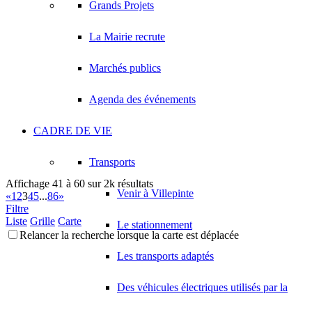
Grands Projets
La Mairie recrute
Marchés publics
Agenda des événements
CADRE DE VIE
Transports
Affichage 41 à 60 sur 2k résultats
Venir à Villepinte
«
1
2
3
4
5
...
86
»
Filtre
Liste
Grille
Carte
Le stationnement
Relancer la recherche lorsque la carte est déplacée
Les transports adaptés
Des véhicules électriques utilisés par la