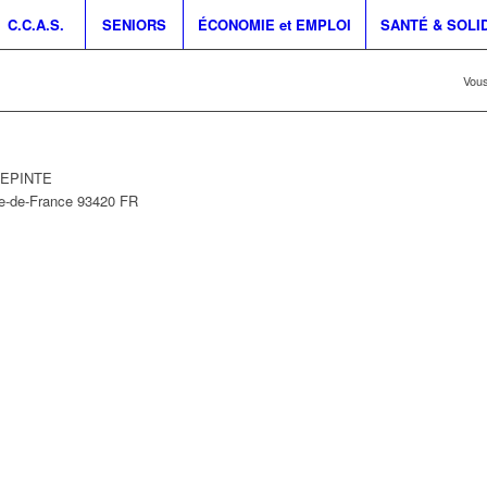
C.C.A.S.
SENIORS
ÉCONOMIE et EMPLOI
SANTÉ & SOLI
Vous
LLEPINTE
le-de-France
93420
FR