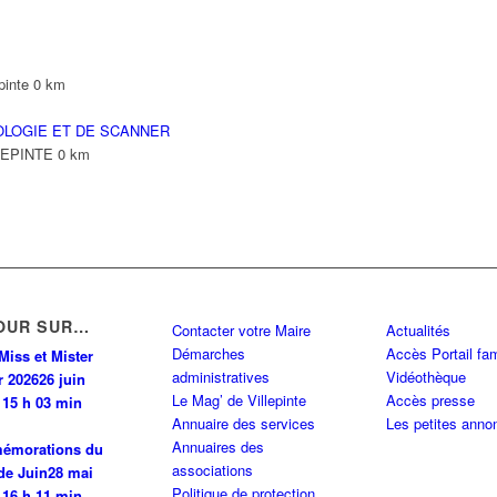
pinte
0 km
OLOGIE ET DE SCANNER
LLEPINTE
0 km
OUR SUR…
Contacter votre Maire
Actualités
Démarches
Accès Portail fam
Miss et Mister
administratives
Vidéothèque
r 2026
26 juin
Le Mag’ de Villepinte
Accès presse
 15 h 03 min
Annuaire des services
Les petites anno
Annuaires des
émorations du
associations
de Juin
28 mai
Politique de protection
 16 h 11 min