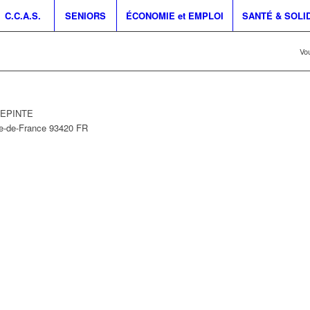
C.C.A.S.
SENIORS
ÉCONOMIE et EMPLOI
SANTÉ & SOLI
Vou
LLEPINTE
le-de-France
93420
FR