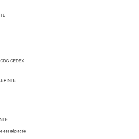
NTE
SY CDG CEDEX
LLEPINTE
INTE
te est déplacée