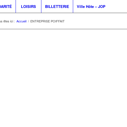
DARITÉ
LOISIRS
BILLETTERIE
Ville Hôte – JOP
s êtes ici :
Accueil
/
ENTREPRISE POIFFAIT