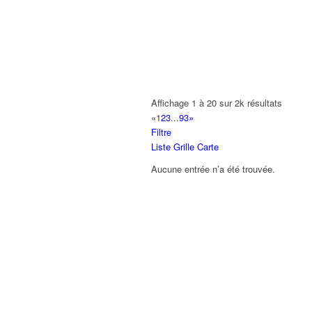
A2B TRANSPORTS
165 Allée des Erables 93420 VILLEPI
AB AUTO
15 Avenue de Jussieu 93420 VILLEPI
ABBAOUI TOUFIK
Affichage 1 à 20 sur 2k résultats
10 Allée Georges Gershwin 93420 VIL
«
1
2
3
...
93
»
Filtre
ABBES SARAH
Liste
Grille
Carte
14 Avenue de la Gare 93420 VILLEPIN
Aucune entrée n’a été trouvée.