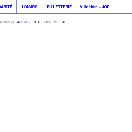
DARITÉ
LOISIRS
BILLETTERIE
Ville Hôte – JOP
s êtes ici :
Accueil
/
ENTREPRISE POIFFAIT