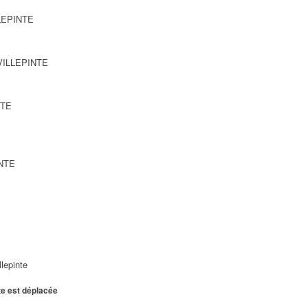
LLEPINTE
 VILLEPINTE
NTE
INTE
lepinte
te est déplacée