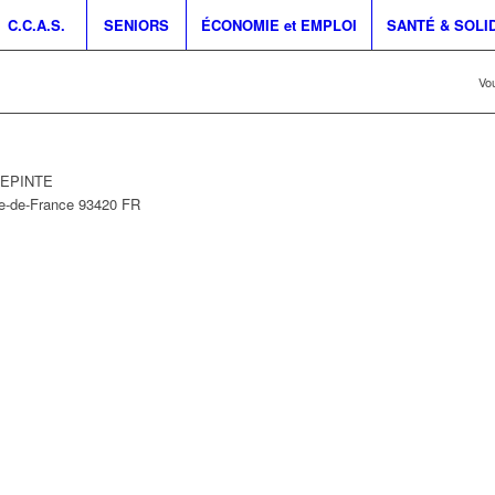
C.C.A.S.
SENIORS
ÉCONOMIE et EMPLOI
SANTÉ & SOLI
Vou
LLEPINTE
le-de-France
93420
FR