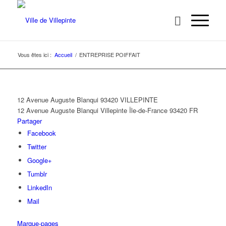
Vous êtes ici :
Accueil
/
ENTREPRISE POIFFAIT
12 Avenue Auguste Blanqui 93420 VILLEPINTE
12 Avenue Auguste Blanqui
Villepinte
Île-de-France
93420
FR
Partager
Facebook
Twitter
Google+
Tumblr
LinkedIn
Mail
Marque-pages