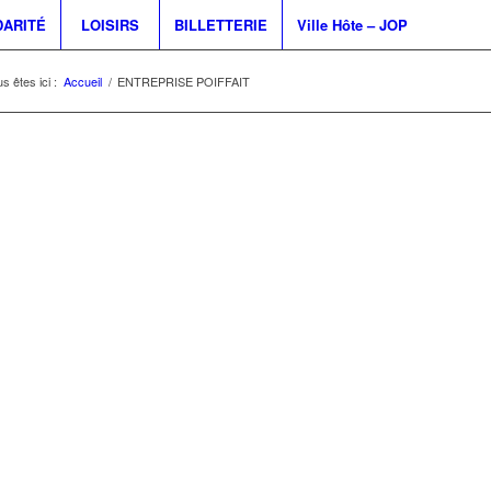
DARITÉ
LOISIRS
BILLETTERIE
Ville Hôte – JOP
s êtes ici :
Accueil
/
ENTREPRISE POIFFAIT