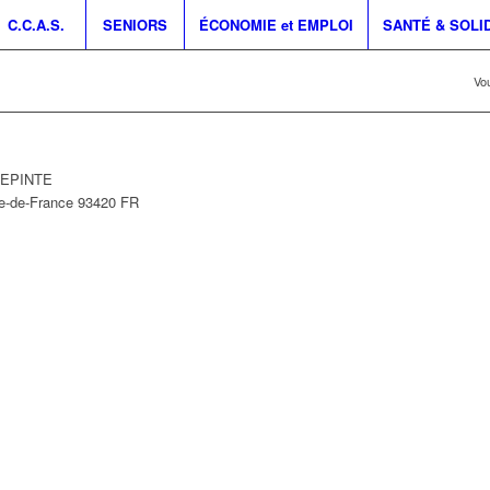
C.C.A.S.
SENIORS
ÉCONOMIE et EMPLOI
SANTÉ & SOLI
Vou
LLEPINTE
le-de-France
93420
FR