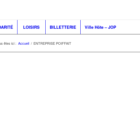
DARITÉ
LOISIRS
BILLETTERIE
Ville Hôte – JOP
s êtes ici :
Accueil
/
ENTREPRISE POIFFAIT