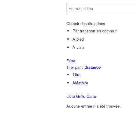
Obtenir des directions
Par transport en commun
A pied
À vélo
Filtre
Trier par :
Distance
Titre
Aléatoire
Liste
Grille
Carte
Aucune entrée n’a été trouvée.