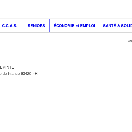
C.C.A.S.
SENIORS
ÉCONOMIE et EMPLOI
SANTÉ & SOLI
Vou
LLEPINTE
le-de-France
93420
FR